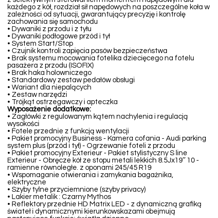
każdego z kół, rozdział sił napędowych na poszczególne koła w
zależności od sytuacji, gwarantujący precyzję i kontrolę
zachowania się samochodu
• Dywaniki z przodu i z tyłu
• Dywaniki podłogowe przód i tył
• System Start/Stop
• Czujnik kontroli zapięcia pasów bezpieczeństwa
• Brak systemu mocowania fotelika dziecięcego na fotelu
pasażera z przodu (ISOFIX)
• Brak haka holowniczego
• Standardowy zestaw pedałów obsługi
• Wariant dla niepalących
• Zestaw narzędzi
• Trójkąt ostrzegawczy i apteczka
Wyposażenie dodatkowe:
• Zagłówki z regulowanym kątem nachylenia i regulacją
wysokości
• Fotele przednie z funkcją wentylacji
• Pakiet promocyjny Business - Kamera cofania - Audi parking
system plus (przód i tył) - Ogrzewanie foteli z przodu
• Pakiet promocyjny Exterieur - Pakiet stylistyczny S line
Exterieur - Obręcze kół ze stopu metali lekkich 8.5Jx19’’ 10 -
ramienne równoległe. z oponami 245/45 R19
• Wspomaganie otwierania i zamykania bagażnika,
elektryczne
• Szyby tylne przyciemnione (szyby privacy)
• Lakier metalik : Czarny Mythos
• Reflektory przednie HD Matrix LED - z dynamiczną grafiką
świateł i dynamicznymi kierunkowskazami obejmują