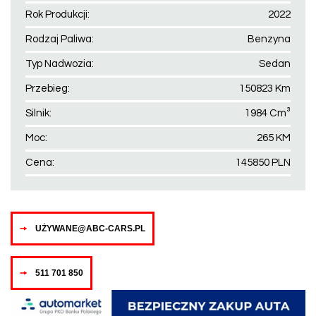
Rok Produkcji:
2022
Rodzaj Paliwa:
Benzyna
Typ Nadwozia:
Sedan
Przebieg:
150823 Km
Silnik:
1984 Cm³
Moc:
265 KM
Cena:
145850 PLN
UŻYWANE@ABC-CARS.PL
511 701 850