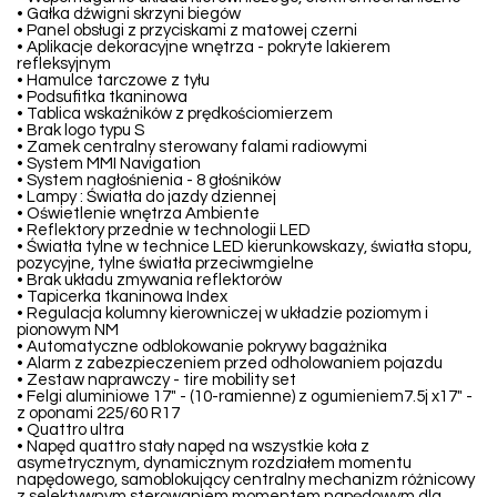
• Gałka dźwigni skrzyni biegów
• Panel obsługi z przyciskami z matowej czerni
• Aplikacje dekoracyjne wnętrza - pokryte lakierem
refleksyjnym
• Hamulce tarczowe z tyłu
• Podsufitka tkaninowa
• Tablica wskaźników z prędkościomierzem
• Brak logo typu S
• Zamek centralny sterowany falami radiowymi
• System MMI Navigation
• System nagłośnienia - 8 głośników
• Lampy : Światła do jazdy dziennej
• Oświetlenie wnętrza Ambiente
• Reflektory przednie w technologii LED
• Światła tylne w technice LED kierunkowskazy, światła stopu,
pozycyjne, tylne światła przeciwmgielne
• Brak układu zmywania reflektorów
• Tapicerka tkaninowa Index
• Regulacja kolumny kierowniczej w układzie poziomym i
pionowym NM
• Automatyczne odblokowanie pokrywy bagażnika
• Alarm z zabezpieczeniem przed odholowaniem pojazdu
• Zestaw naprawczy - tire mobility set
• Felgi aluminiowe 17" - (10-ramienne) z ogumieniem7.5j x17" -
z oponami 225/60 R17
• Quattro ultra
• Napęd quattro stały napęd na wszystkie koła z
asymetrycznym, dynamicznym rozdziałem momentu
napędowego, samoblokujący centralny mechanizm różnicowy
z selektywnym sterowaniem momentem napędowym dla