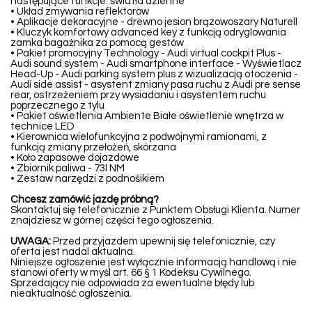
następujące funkcje: światła dzienne
• Układ zmywania reflektorów
• Aplikacje dekoracyjne - drewno jesion brązowoszary Naturell
• Kluczyk komfortowy advanced key z funkcją odryglowania
zamka bagażnika za pomocą gestów
• Pakiet promocyjny Technology - Audi virtual cockpit Plus -
Audi sound system - Audi smartphone interface - Wyświetlacz
Head-Up - Audi parking system plus z wizualizacją otoczenia -
Audi side assist - asystent zmiany pasa ruchu z Audi pre sense
rear, ostrzeżeniem przy wysiadaniu i asystentem ruchu
poprzecznego z tylu
• Pakiet oświetlenia Ambiente Białe oświetlenie wnętrza w
technice LED
• Kierownica wielofunkcyjna z podwójnymi ramionami, z
funkcją zmiany przełożeń, skórzana
• Koło zapasowe dojazdowe
• Zbiornik paliwa - 73l NM
• Zestaw narzędzi z podnośikiem
Chcesz zamówić jazdę próbną?
Skontaktuj się telefonicznie z Punktem Obsługi Klienta. Numer
znajdziesz w górnej części tego ogłoszenia.
UWAGA:
Przed przyjazdem upewnij się telefonicznie, czy
oferta jest nadal aktualna.
Niniejsze ogłoszenie jest wyłącznie informacją handlową i nie
stanowi oferty w myśl art. 66 § 1 Kodeksu Cywilnego.
Sprzedający nie odpowiada za ewentualne błędy lub
nieaktualność ogłoszenia.