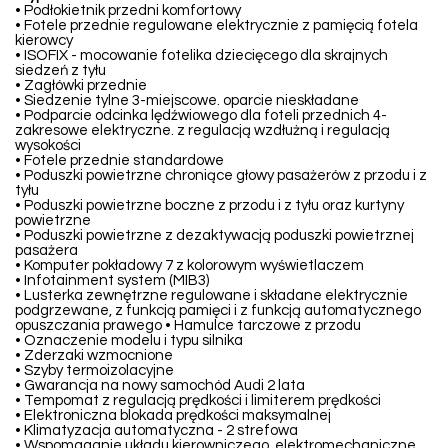
• Podłokietnik przedni komfortowy
• Fotele przednie regulowane elektrycznie z pamięcią fotela
kierowcy
• ISOFIX - mocowanie fotelika dziecięcego dla skrajnych
siedzeń z tyłu
• Zagłówki przednie
• Siedzenie tylne 3-miejscowe. oparcie nieskładane
• Podparcie odcinka lędźwiowego dla foteli przednich 4-
zakresowe elektryczne. z regulacją wzdłużną i regulacją
wysokości
• Fotele przednie standardowe
• Poduszki powietrzne chroniące głowy pasażerów z przodu i z
tyłu
• Poduszki powietrzne boczne z przodu i z tyłu oraz kurtyny
powietrzne
• Poduszki powietrzne z dezaktywacją poduszki powietrznej
pasażera
• Komputer pokładowy 7 z kolorowym wyświetlaczem
• Infotainment system (MIB3)
• Lusterka zewnętrzne regulowane i składane elektrycznie
podgrzewane, z funkcją pamięci i z funkcją automatycznego
opuszczania prawego • Hamulce tarczowe z przodu
• Oznaczenie modelu i typu silnika
• Zderzaki wzmocnione
• Szyby termoizolacyjne
• Gwarancja na nowy samochód Audi 2 lata
• Tempomat z regulacją prędkości i limiterem prędkości
• Elektroniczna blokada prędkości maksymalnej
• Klimatyzacja automatyczna - 2 strefowa
• Wspomaganie układu kierowniczego, elektromechaniczne