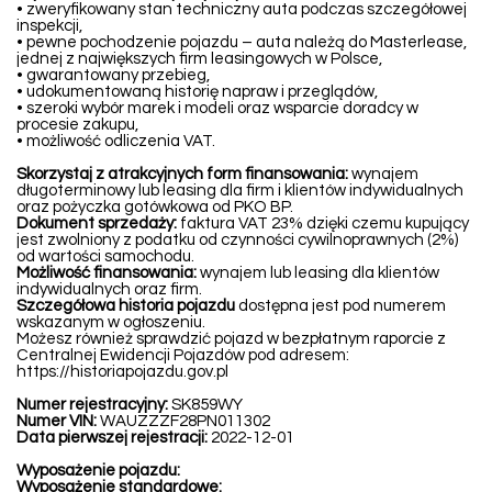
• zweryfikowany stan techniczny auta podczas szczegółowej
inspekcji,
• pewne pochodzenie pojazdu – auta należą do Masterlease,
jednej z największych firm leasingowych w Polsce,
• gwarantowany przebieg,
• udokumentowaną historię napraw i przeglądów,
• szeroki wybór marek i modeli oraz wsparcie doradcy w
procesie zakupu,
• możliwość odliczenia VAT.
Skorzystaj z atrakcyjnych form finansowania:
wynajem
długoterminowy lub leasing dla firm i klientów indywidualnych
oraz pożyczka gotówkowa od PKO BP.
Dokument sprzedaży:
faktura VAT 23% dzięki czemu kupujący
jest zwolniony z podatku od czynności cywilnoprawnych (2%)
od wartości samochodu.
Możliwość finansowania:
wynajem lub leasing dla klientów
indywidualnych oraz firm.
Szczegółowa historia pojazdu
dostępna jest pod numerem
wskazanym w ogłoszeniu.
Możesz również sprawdzić pojazd w bezpłatnym raporcie z
Centralnej Ewidencji Pojazdów pod adresem:
https://historiapojazdu.gov.pl
Numer rejestracyjny:
SK859WY
Numer VIN:
WAUZZZF28PN011302
Data pierwszej rejestracji:
2022-12-01
Wyposażenie pojazdu:
Wyposażenie standardowe: