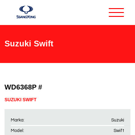
Suzuki Swift
WD6368P #
SUZUKI SWIFT
Marka:
Suzuki
Model:
Swift