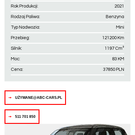
Rok Produkcji:
2021
Rodzaj Paliwa:
Benzyna
Typ Nadwozia:
Mini
Przebieg:
121200 Km
Silnik:
1197 Cm³
Moc:
83 KM
Cena:
37850 PLN
UŻYWANE@ABC-CARS.PL
511 701 850