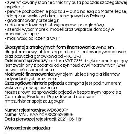
• zweryfikowany stan techniczny auta podczas szczegółowej
inspekcji,r
• pewne pochodzenie pojazdu – auta należą do Masterlease,
jednej z największych firm leasingowych w Polsce,r
• gwarantowany przebieg,r
• udokumentowaną historię napraw i przeglądów,r
• szeroki wybór marek i modeli oraz wsparcie doradcy w
procesie zakupu,r
• możliwość odliczenia VAT.r
r
Skorzystaj z atrakcyjnych form finansowania:
wynajem
długoterminowy lub leasing dla firm i klientów indywidualnych
oraz pożyczka gotówkowa od PKO BP.r
Dokument sprzedaży:
faktura VAT 23% dzięki czemu kupujący
jest zwolniony z podatku od czynności cywilnoprawnych (2%)
od wartości samochodu.r
Możliwość finansowania:
wynajem lub leasing dla klientów
indywidualnych oraz firm.r
Szczegółowa historia pojazdu
dostępna jest pod numerem
wskazanym w ogłoszeniu.r
Możesz również sprawdzić pojazd w bezpłatnym raporcie z
Centralnej Ewidencji Pojazdów pod adresem:
https://historiapojazdu.gov.plr
r
Numer rejestracyjny:
WD6368Pr
Numer VIN:
JSAAZCA3S00526899r
Data pierwszej rejestracji:
2021-06-16r
r
Wyposażenie pojazdu:
r
r