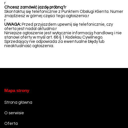
r
Chcesz zamówić jazdę próbną?
r
Skontaktuj się telefonicznie z Punktem Obsługi Klienta. Numer
znajdziesz w górnej części tego ogłoszenia.r
r
UWAGA:
Przed przyjazdem upewnij się telefonicznie, czy
oferta jest nadal aktualna.r
Niniejsze ogłoszenie jest wyłącznie informacją handlową i nie
stanowi oferty w myśl art. 66 § 1 Kodeksu Cywilnego.
Sprzedający nie odpowiada za ewentualne błędy lub
nieaktualność ogłoszenia.
Mapa strony
Strona główna
O serwisie
Oferta