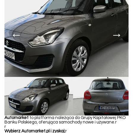
←
→
Automarket
to platforma należąca do Grupy Kapitałowej PKO
Banku Polskiego, oferująca samochody nowe i używane.r
r
Wybierz Automarket.pl i zyskaj:
r