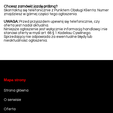
Chcesz zamówić jazdę próbną?
Skontaktuj się telefonicznie z Punktem Obsługi Klienta. Numer
znajdziesz w górnej części tego ogłoszenia.
UWAGA:
Przed przyjazdem upewnij się telefonicznie, czy
oferta jest nadal aktualna.
Niniejsze ogłoszenie jest wyłącznie informacją handlową i nie
stanowi oferty w myśl art. 66 § 1 Kodeksu Cywilnego.
Sprzedający nie odpowiada za ewentualne błędy lub
nieaktualność ogłoszenia.
Mapa strony
Strona główna
O serwisie
Oferta