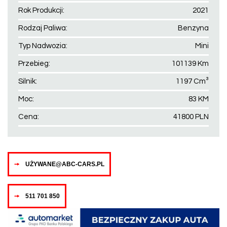
Rok Produkcji:
2021
Rodzaj Paliwa:
Benzyna
Typ Nadwozia:
Mini
Przebieg:
101139 Km
Silnik:
1197 Cm³
Moc:
83 KM
Cena:
41800 PLN
UŻYWANE@ABC-CARS.PL
511 701 850