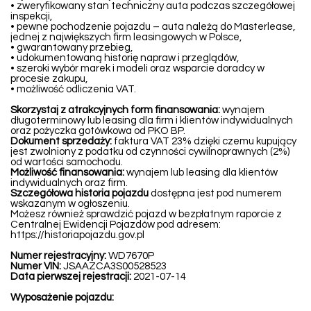
• zweryfikowany stan techniczny auta podczas szczegółowej
inspekcji,
• pewne pochodzenie pojazdu – auta należą do Masterlease,
jednej z największych firm leasingowych w Polsce,
• gwarantowany przebieg,
• udokumentowaną historię napraw i przeglądów,
• szeroki wybór marek i modeli oraz wsparcie doradcy w
procesie zakupu,
• możliwość odliczenia VAT.
Skorzystaj z atrakcyjnych form finansowania:
wynajem
długoterminowy lub leasing dla firm i klientów indywidualnych
oraz pożyczka gotówkowa od PKO BP.
Dokument sprzedaży:
faktura VAT 23% dzięki czemu kupujący
jest zwolniony z podatku od czynności cywilnoprawnych (2%)
od wartości samochodu.
Możliwość finansowania:
wynajem lub leasing dla klientów
indywidualnych oraz firm.
Szczegółowa historia pojazdu
dostępna jest pod numerem
wskazanym w ogłoszeniu.
Możesz również sprawdzić pojazd w bezpłatnym raporcie z
Centralnej Ewidencji Pojazdów pod adresem:
https://historiapojazdu.gov.pl
Numer rejestracyjny:
WD7670P
Numer VIN:
JSAAZCA3S00528523
Data pierwszej rejestracji:
2021-07-14
Wyposażenie pojazdu: