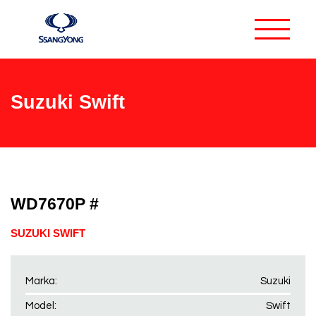
Suzuki Swift
WD7670P #
SUZUKI SWIFT
Marka:
Suzuki
Model:
Swift