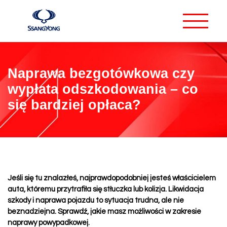
Naprawa bezgotówkowa czy
wypłata odszkodowania – co
się bardziej opłaca?
Jeśli się tu znalazłeś, najprawdopodobniej jesteś właścicielem
auta, któremu przytrafiła się stłuczka lub kolizja.
Likwidacja
szkody i naprawa pojazdu to sytuacja trudna, ale nie
beznadziejna. Sprawdź, jakie masz możliwości w zakresie
naprawy powypadkowej.