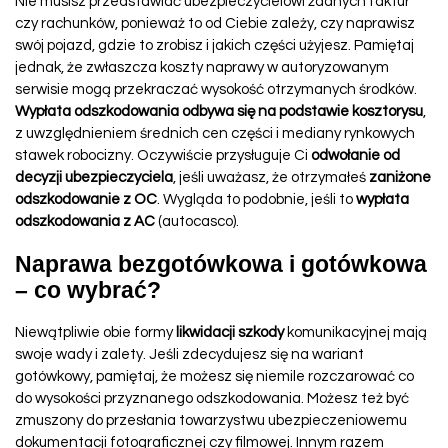
Nie musisz przedstawiać ubezpieczycielowi żadnych faktur
czy rachunków, ponieważ to od Ciebie zależy, czy naprawisz
swój pojazd, gdzie to zrobisz i jakich części użyjesz. Pamiętaj
jednak, że zwłaszcza koszty naprawy w autoryzowanym
serwisie mogą przekraczać wysokość otrzymanych środków.
Wypłata odszkodowania odbywa się na podstawie kosztorysu
,
z uwzględnieniem średnich cen części i mediany rynkowych
stawek robocizny. Oczywiście przysługuje Ci
odwołanie od
decyzji ubezpieczyciela
, jeśli uważasz, że otrzymałeś
zaniżone
odszkodowanie z OC
. Wygląda to podobnie, jeśli to
wypłata
odszkodowania z AC
(autocasco).
Naprawa bezgotówkowa i gotówkowa
– co wybrać?
Niewątpliwie obie formy
likwidacji szkody
komunikacyjnej mają
swoje wady i zalety. Jeśli zdecydujesz się na wariant
gotówkowy, pamiętaj, że możesz się niemile rozczarować co
do wysokości przyznanego odszkodowania. Możesz też być
zmuszony do przesłania towarzystwu ubezpieczeniowemu
dokumentacji fotograficznej czy filmowej. Innym razem