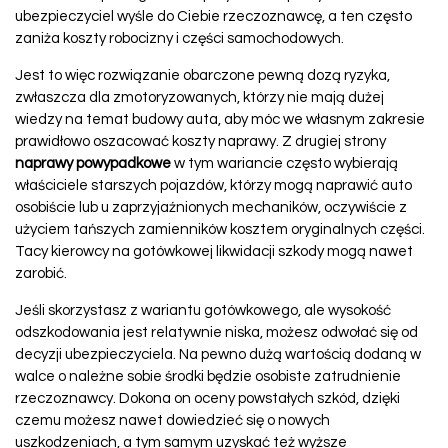
ubezpieczyciel wyśle do Ciebie rzeczoznawcę, a ten często
zaniża koszty robocizny i części samochodowych.
Jest to więc rozwiązanie obarczone pewną dozą ryzyka,
zwłaszcza dla zmotoryzowanych, którzy nie mają dużej
wiedzy na temat budowy auta, aby móc we własnym zakresie
prawidłowo oszacować koszty naprawy. Z drugiej strony
naprawy powypadkowe
w tym wariancie często wybierają
właściciele starszych pojazdów, którzy mogą naprawić auto
osobiście lub u zaprzyjaźnionych mechaników, oczywiście z
użyciem tańszych zamienników kosztem oryginalnych części.
Tacy kierowcy na gotówkowej likwidacji szkody mogą nawet
zarobić.
Jeśli skorzystasz z wariantu gotówkowego, ale wysokość
odszkodowania jest relatywnie niska, możesz odwołać się od
decyzji ubezpieczyciela. Na pewno dużą wartością dodaną w
walce o należne sobie środki będzie osobiste zatrudnienie
rzeczoznawcy. Dokona on oceny powstałych szkód, dzięki
czemu możesz nawet dowiedzieć się o nowych
uszkodzeniach, a tym samym uzyskać też wyższe