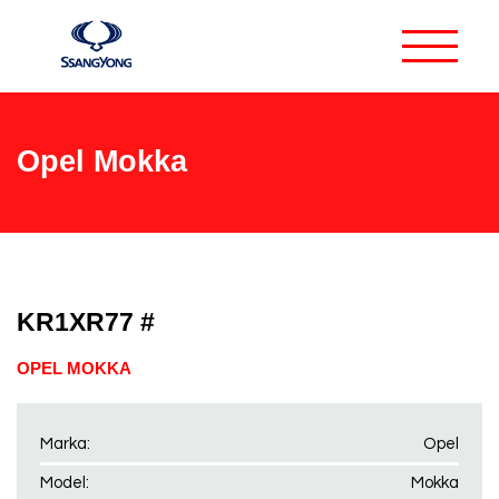
Opel Mokka
KR1XR77 #
OPEL MOKKA
Marka:
Opel
Model:
Mokka