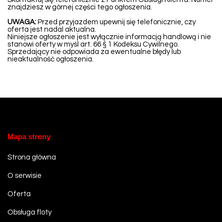
znajdziesz w górnej części tego ogłoszenia.
UWAGA:
Przed przyjazdem upewnij się telefonicznie, czy
oferta jest nadal aktualna.
Niniejsze ogłoszenie jest wyłącznie informacją handlową i nie
stanowi oferty w myśl art. 66 § 1 Kodeksu Cywilnego.
Sprzedający nie odpowiada za ewentualne błędy lub
nieaktualność ogłoszenia.
Mapa strony
Strona główna
O serwisie
Oferta
Obsługa floty