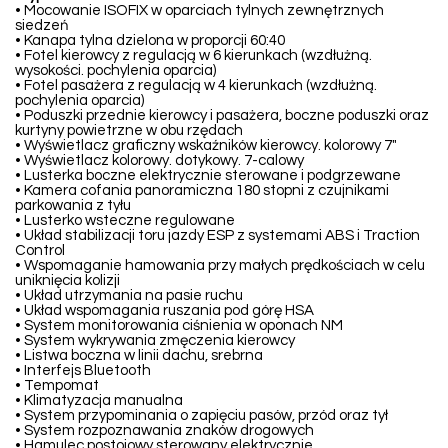
• Mocowanie ISOFIX w oparciach tylnych zewnętrznych
siedzeń
• Kanapa tylna dzielona w proporcji 60:40
• Fotel kierowcy z regulacją w 6 kierunkach (wzdłużną.
wysokości. pochylenia oparcia)
• Fotel pasażera z regulacją w 4 kierunkach (wzdłużną.
pochylenia oparcia)
• Poduszki przednie kierowcy i pasażera, boczne poduszki oraz
kurtyny powietrzne w obu rzędach
• Wyświetlacz graficzny wskaźników kierowcy. kolorowy 7"
• Wyświetlacz kolorowy. dotykowy. 7-calowy
• Lusterka boczne elektrycznie sterowane i podgrzewane
• Kamera cofania panoramiczna 180 stopni z czujnikami
parkowania z tyłu
• Lusterko wsteczne regulowane
• Układ stabilizacji toru jazdy ESP z systemami ABS i Traction
Control
• Wspomaganie hamowania przy małych prędkościach w celu
uniknięcia kolizji
• Układ utrzymania na pasie ruchu
• Układ wspomagania ruszania pod górę HSA
• System monitorowania ciśnienia w oponach NM
• System wykrywania zmęczenia kierowcy
• Listwa boczna w linii dachu, srebrna
• Interfejs Bluetooth
• Tempomat
• Klimatyzacja manualna
• System przypominania o zapięciu pasów, przód oraz tył
• System rozpoznawania znaków drogowych
• Hamulec postojowy sterowany elektrycznie