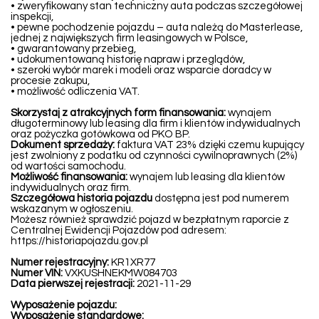
• zweryfikowany stan techniczny auta podczas szczegółowej
inspekcji,
• pewne pochodzenie pojazdu – auta należą do Masterlease,
jednej z największych firm leasingowych w Polsce,
• gwarantowany przebieg,
• udokumentowaną historię napraw i przeglądów,
• szeroki wybór marek i modeli oraz wsparcie doradcy w
procesie zakupu,
• możliwość odliczenia VAT.
Skorzystaj z atrakcyjnych form finansowania:
wynajem
długoterminowy lub leasing dla firm i klientów indywidualnych
oraz pożyczka gotówkowa od PKO BP.
Dokument sprzedaży:
faktura VAT 23% dzięki czemu kupujący
jest zwolniony z podatku od czynności cywilnoprawnych (2%)
od wartości samochodu.
Możliwość finansowania:
wynajem lub leasing dla klientów
indywidualnych oraz firm.
Szczegółowa historia pojazdu
dostępna jest pod numerem
wskazanym w ogłoszeniu.
Możesz również sprawdzić pojazd w bezpłatnym raporcie z
Centralnej Ewidencji Pojazdów pod adresem:
https://historiapojazdu.gov.pl
Numer rejestracyjny:
KR1XR77
Numer VIN:
VXKUSHNEKMW084703
Data pierwszej rejestracji:
2021-11-29
Wyposażenie pojazdu:
Wyposażenie standardowe: