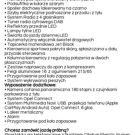
• Podsufitka w kolorze szarym
• Spoiler dachowy lakierowany na czarno
• Szyby elektrycznie podnoszone z przodu i z tyłu
• System Radio z 4 głośnikami
• Tuner radia cyfrowego DAB
• Reflektory przednie LED
• Lampy tylne LED
• Światła do jazdy dziennej LED
• Automatyczny włącznik świateł drogowych
• Tapicerka materiałowa Jet Black
• Kierownica sportowa pokryta skórą, spłaszczona u dołu,
przyciski sterowania
• Kolumna kierownicy z regulacją położenia w dwóch
płaszczyznach
• Zestaw naprawczy do opon z kompresorem
• Felgi aluminiowe 16. z ogumieniem 215/65
• Przygotowanie pod koło zapasowe
• System wykrywania pieszych
Wyposażenie dodatkowe:
• Kamera cofania panoramiczna 180 stopni z czujnikami
parkowania z tyłu
• System Opel Connect
• System Multimedia Navi. USB. projekcja telefonu (Apple
CarPlay.Android Auto). Opel Connect. 6 głoś.
• Lakier metaliczny
• Alarm
• Przygotowanie pod koło zapasowe
Chcesz zamówić jazdę próbną?
Skontaktuj się telefonicznie z Punktem Obsługi Klienta. Numer