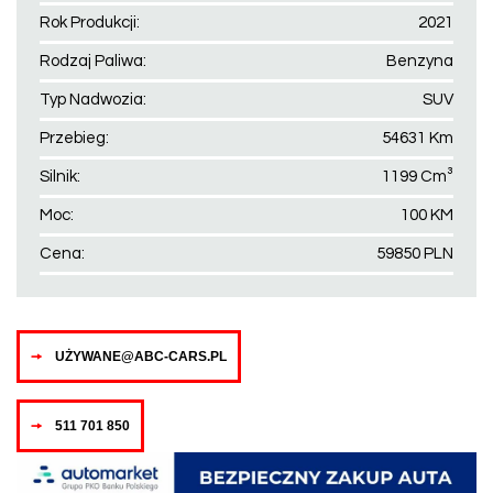
Rok Produkcji:
2021
Rodzaj Paliwa:
Benzyna
Typ Nadwozia:
SUV
Przebieg:
54631 Km
Silnik:
1199 Cm³
Moc:
100 KM
Cena:
59850 PLN
UŻYWANE@ABC-CARS.PL
511 701 850