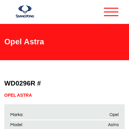
Opel Astra
WD0296R #
OPEL ASTRA
Marka:
Opel
Model:
Astra