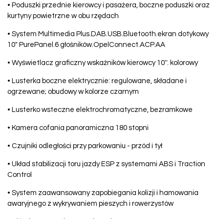
• Poduszki przednie kierowcy i pasażera, boczne poduszki oraz
kurtyny powietrzne w obu rzędach
• System Multimedia Plus.DAB.USB.Bluetooth.ekran dotykowy
10" PurePanel.6 głośników.OpelConnect.ACP.AA
• Wyświetlacz graficzny wskaźników kierowcy 10''. kolorowy
• Lusterka boczne elektrycznie: regulowane, składane i
ogrzewane; obudowy w kolorze czarnym
• Lusterko wsteczne elektrochromatyczne, bezramkowe
• Kamera cofania panoramiczna 180 stopni
• Czujniki odległości przy parkowaniu - przód i tył
• Układ stabilizacji toru jazdy ESP z systemami ABS i Traction
Control
• System zaawansowany zapobiegania kolizji i hamowania
awaryjnego z wykrywaniem pieszych i rowerzystów