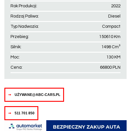
Rok Produkcji:
2022
Rodzaj Paliwa:
Diesel
Typ Nadwozia:
Compact
Przebieg:
150610 Km
Silnik:
1498 Cm³
Moc:
130 KM
Cena:
66800 PLN
UŻYWANE@ABC-CARS.PL
511 701 850