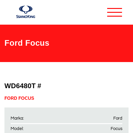
Ford Focus
WD6480T #
FORD FOCUS
Marka:
Ford
Model:
Focus