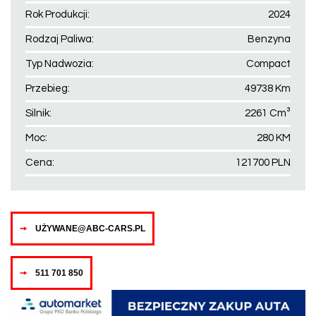
Rok Produkcji:
2024
Rodzaj Paliwa:
Benzyna
Typ Nadwozia:
Compact
Przebieg:
49738 Km
Silnik:
2261 Cm³
Moc:
280 KM
Cena:
121700 PLN
UŻYWANE@ABC-CARS.PL
511 701 850