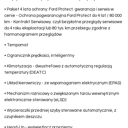
• Pakiet 4 lata ochrony: Ford Protect. gwarancja i serwis w
cenie - Ochrona pogwarancyjna Ford Protect do 4 lat / 80 000
km - Kontrakt Serwisowy. czyli bezpłatne przeglądy serwisowe
do 4 roku eksploatacji lub 80 tys. km przebiegu zgodnie z
harmonogramem przeglądów
• Tempomat
• Ogranicznik prędkości, inteligentny
• Klimatyzacja - dwustrefowa z automatyczną regulacją
temperatury (DEATC)
• Układ kierowniczy - ze wspomaganiem elektrycznym (EPAS)
• Mechanizm różnicowy o zwiększonym tarciu wewnętrznym
elektronicznie sterowany (eLSD)
• Wycieraczki przedniej szyby sterowane automatycznie, z
czujnikiem deszczu
• Head-Up - wyświetlacz przezierny