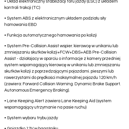
• Układ elektroniczny stabilizacji toru jazdy (ESC) z układem
kontroli trakcji (TC)
• System ABS z elektronicznym układem podziału siły
hamowania EBD
• Funkcja automatycznego hamowania po kolizji
• System Pre-Collision Assist wspier. kierowcę w unikaniu lub
zmniejszaniu skutków kolizji+FCW+DBS+AEB Pre-Collision
Assist - działajacy w oparciu o informacje z kamery przedniej
system wspomagający kierowcę w unikaniu lub zmniejszaniu
skutków kolizji z poprzedzającymi pojazdami. pieszymi lub
rowerzystami do prędkości maksymalnej pojazdu 120 km/h
(zawiera: Forward Collision Warning. Dynamic Brake Support.
Autonomous Emergency Braking).
• Lane Keeping Alert zawiera Lane Keeping Aid (system
wspomagający utrzymanie na pasie ruchu)
• System wyboru trybu jazdy
• Gniazdko 12V w bagażniku