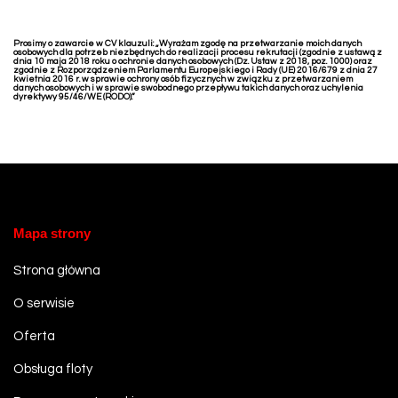
Prosimy o zawarcie w CV klauzuli: „Wyrażam zgodę na przetwarzanie moich danych
osobowych dla potrzeb niezbędnych do realizacji procesu rekrutacji (zgodnie z ustawą z
dnia 10 maja 2018 roku o ochronie danych osobowych (Dz. Ustaw z 2018, poz. 1000) oraz
zgodnie z Rozporządzeniem Parlamentu Europejskiego i Rady (UE) 2016/679 z dnia 27
kwietnia 2016 r. w sprawie ochrony osób fizycznych w związku z przetwarzaniem
danych osobowych i w sprawie swobodnego przepływu takich danych oraz uchylenia
dyrektywy 95/46/WE (RODO).”
Mapa strony
Strona główna
O serwisie
Oferta
Obsługa floty