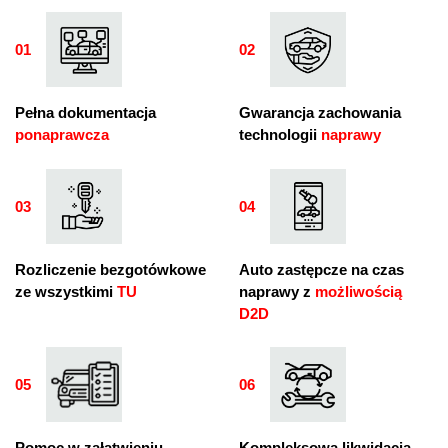
01
02
01
02
Pełna dokumentacja
Gwarancja zachowania
ponaprawcza
technologii
naprawy
03
04
03
04
Rozliczenie bezgotówkowe
Auto zastępcze na czas
ze wszystkimi
TU
naprawy z
możliwością
D2D
05
06
05
06
Pomoc w załatwieniu
Kompleksowa likwidacja