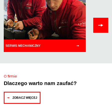
SERWIS MECHANICZNY
NAPRAWY
O firmie
Dlaczego warto nam zaufać?
ZOBACZ WIĘCEJ