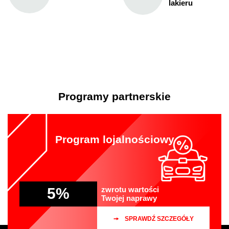
lakieru
Programy partnerskie
Program lojalnościowy
5%
zwrotu wartości
Twojej naprawy
SPRAWDŹ SZCZEGÓŁY