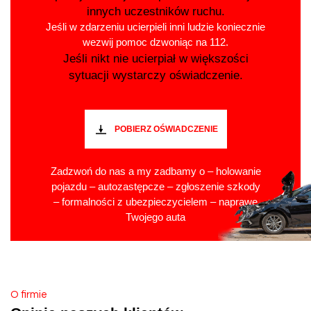
innych uczestników ruchu.
Jeśli w zdarzeniu ucierpieli inni ludzie koniecznie
wezwij pomoc dzwoniąc na 112.
Jeśli nikt nie ucierpiał w większości
sytuacji wystarczy oświadczenie.
POBIERZ OŚWIADCZENIE
Zadzwoń do nas a my zadbamy o – holowanie
pojazdu – autozastępcze – zgłoszenie szkody
– formalności z ubezpieczycielem – naprawę
Twojego auta
O firmie