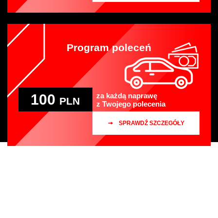
Program poleceń
100
za każdą naprawę
PLN
z Twojego polecenia
SPRAWDŹ SZCZEGÓŁY