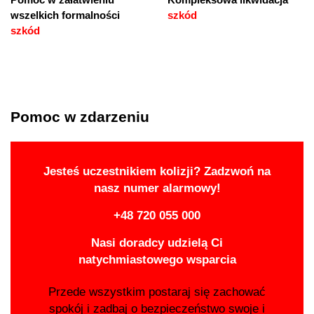
wszelkich formalności
szkód
szkód
Pomoc w zdarzeniu
Jesteś uczestnikiem kolizji? Zadzwoń na
nasz numer alarmowy!
+48 720 055 000
Nasi doradcy udzielą Ci
natychmiastowego wsparcia
Przede wszystkim postaraj się zachować
spokój i zadbaj o bezpieczeństwo swoje i