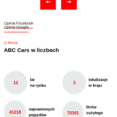
Opinie Facebook
Opinie Google
O firmie
ABC Cars w liczbach
lat
lokalizacje
12
3
na rynku
w kraju
litrów
naprawionych
41218
70341
zużytego
pojazdów