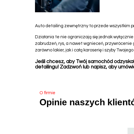
Auto detailing zewnętrzny to przede wszystkim pr
Działania te nie ograniczają się jednak wyłącznie
zabrudzeń, rys, a nawet wgnieceń, przywrócenie g
zarówno lakier, jak i całą karoserię i szyby Twoje
Jeśli chcesz, aby Twój samochód odzyskał
detailingu! Zadzwoń lub napisz, aby umówić
O firmie
Opinie naszych klient