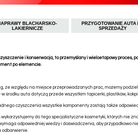
APRAWY BLACHARSKO-
PRZYGOTOWANIE AUTA 
LAKIERNICZE
SPRZEDAŻY
zyszczenie i konserwacja, to przemyślany i wieloetapowy proces, po
ement po elemencie.
ng, ze względu na miejsce przeprowadzanych prac, możemy podziel
 środku auta dotyczą przede wszystkim tapicerki, plastików, kokp
adnego czyszczenia wszystkie komponenty zostają także odpowied
ykorzystujemy do tego specjalistyczne kosmetyki, których nie zn
wymaga odpowiedniej wiedzy i doświadczenia, aby przypadkowo ni
 odbarwienie.