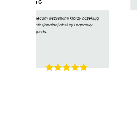
Krzysztof Pikuła
Polecam współpracę z tym
serwisem, szczególnie z doradcą
Panem Kamilem Flontem. Sprawnie,
miło, fachowo.