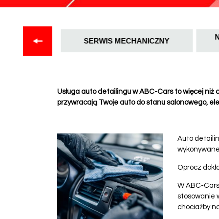
 SZKÓD
N
SERWIS MECHANICZNY
YJNYCH
Usługa auto detailingu w ABC-Cars to więcej niż c
przywracają Twoje auto do stanu salonowego, el
Auto detaili
wykonywane w
Oprócz dokł
W ABC-Cars w
stosowanie 
chociażby na