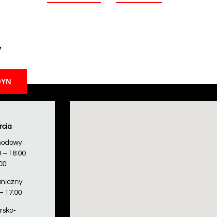
y
DYN
rcia
hodowy
 – 18:00
00
niczny
– 17:00
rsko-