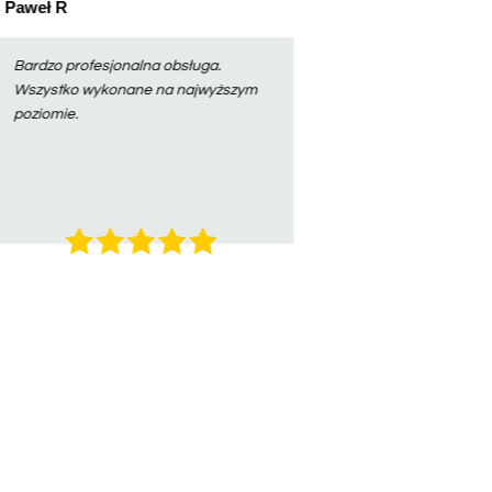
Łukasz B
Jestem zadowolony z efektów.
Polecam