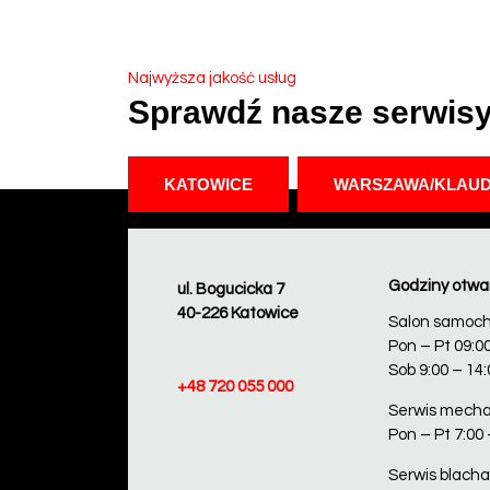
Najwyższa jakość usług
Sprawdź nasze serwis
KATOWICE
WARSZAWA/KLAU
Godziny otwa
ul. Bogucicka 7
40-226 Katowice
Salon samoc
Pon – Pt 09:00
Sob 9:00 – 14:
+48 720 055 000
Serwis mecha
Pon – Pt 7:00 
Serwis blacha