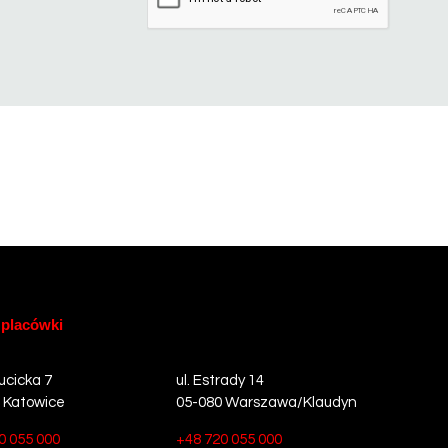
 placówki
ucicka 7
ul. Estrady 14
 Katowice
05-080 Warszawa/Klaudyn
0 055 000
+48 720 055 000