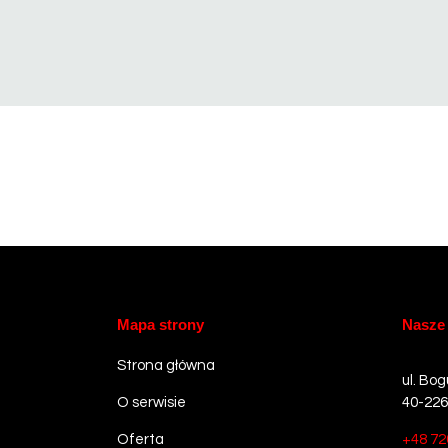
Mapa strony
Nasze
Strona główna
ul. Bog
O serwisie
40-226
Oferta
+48 72