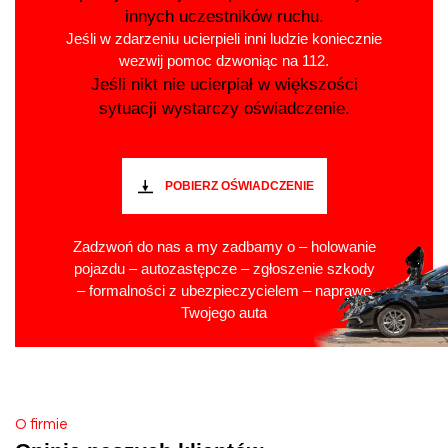
innych uczestników ruchu.
Jeśli w zdarzeniu ucierpieli inni ludzie koniecznie
wezwij pomoc dzwoniąc na 112.
Jeśli nikt nie ucierpiał w większości
sytuacji wystarczy oświadczenie.
POBIERZ OŚWIADCZENIE
Zadzwoń do nas a my zadbamy o – holowanie
pojazdu – autozastępcze – zgłoszenie szkody
– formalności z ubezpieczycielem – naprawę
Twojego auta
O firmie