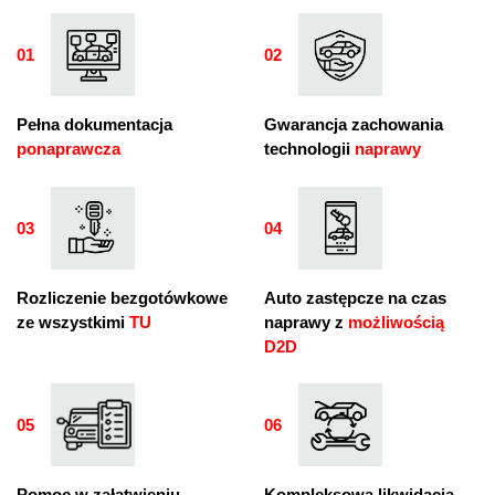
01
02
01
02
Pełna dokumentacja
Gwarancja zachowania
ponaprawcza
technologii
naprawy
03
04
03
04
Rozliczenie bezgotówkowe
Auto zastępcze na czas
ze wszystkimi
TU
naprawy z
możliwością
D2D
05
06
05
06
Pomoc w załatwieniu
Kompleksowa likwidacja