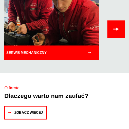
SERWIS MECHANICZNY
NAPRAWY
O firmie
Dlaczego warto nam zaufać?
ZOBACZ WIĘCEJ