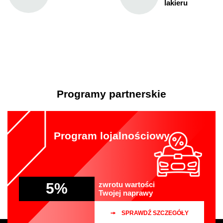
lakieru
Programy partnerskie
Program lojalnościowy
5%
zwrotu wartości
Twojej naprawy
SPRAWDŹ SZCZEGÓŁY