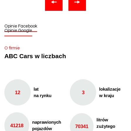
Opinie Facebook
Opinie Google
O firmie
ABC Cars w liczbach
lat
lokalizacje
12
3
na rynku
w kraju
litrów
naprawionych
41218
70341
zużytego
pojazdów