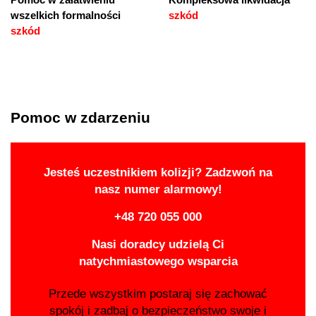
wszelkich formalności
szkód
szkód
Pomoc w zdarzeniu
Jesteś uczestnikiem kolizji? Zadzwoń na
nasz numer alarmowy!
+48 720 055 000
Nasi doradcy udzielą Ci
natychmiastowego wsparcia
Przede wszystkim postaraj się zachować
spokój i zadbaj o bezpieczeństwo swoje i