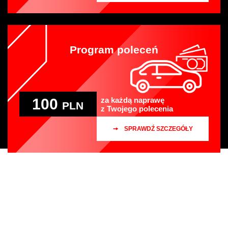
Program poleceń
100
za każdą naprawę
PLN
z Twojego polecenia
SPRAWDŹ SZCZEGÓŁY