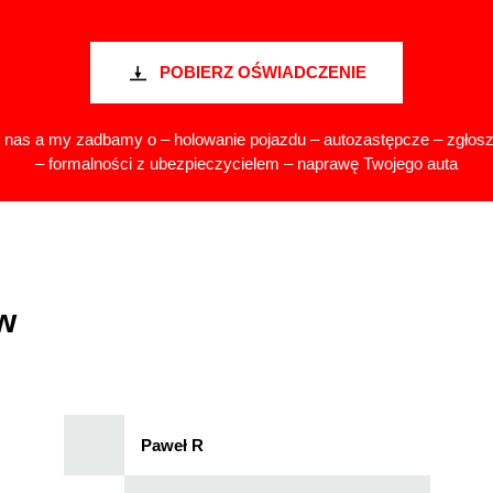
POBIERZ OŚWIADCZENIE
nas a my zadbamy o – holowanie pojazdu – autozastępcze – zgłos
– formalności z ubezpieczycielem – naprawę Twojego auta
w
Paweł R