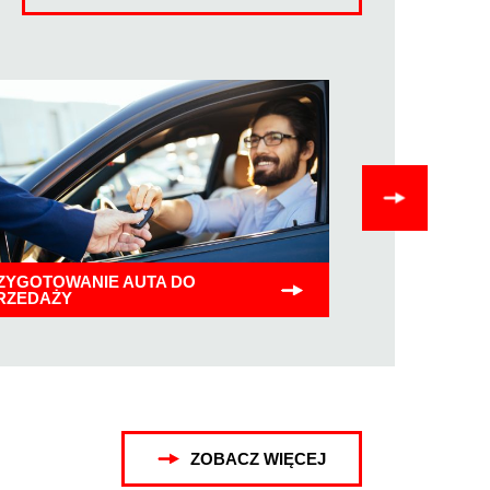
ZYGOTOWANIE AUTA DO
USUWANIE W
RZEDAŻY
LAKIEROWAN
ZOBACZ WIĘCEJ