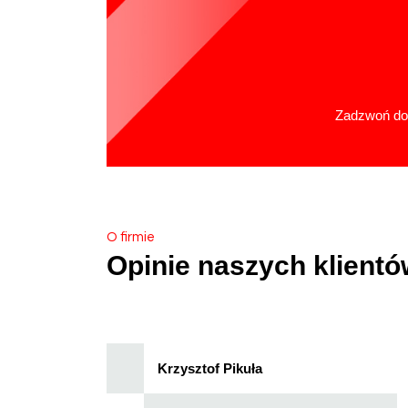
Zadzwoń do 
O firmie
Opinie naszych klientó
Krzysztof Pikuła