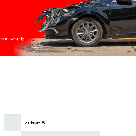
zenie szkody
Łukasz B