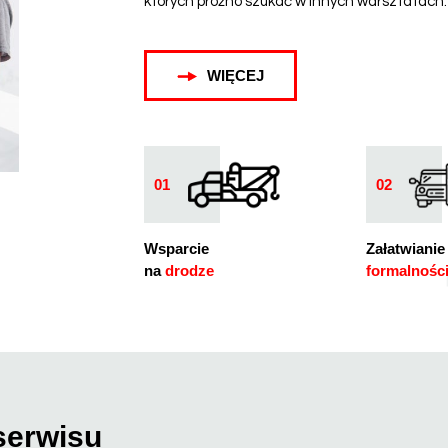
których próżno szukać w innych warsztatach.
WIĘCEJ
01
02
Wsparcie
Załatwianie
na
drodze
formalnośc
serwisu