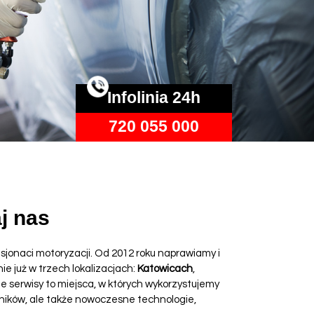
Infolinia 24h
720 055 000
j nas
sjonaci motoryzacji. Od 2012 roku naprawiamy i
e już w trzech lokalizacjach:
Katowicach
,
ze serwisy to miejsca, w których wykorzystujemy
wników, ale także nowoczesne technologie,