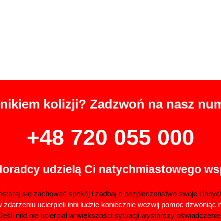
tnikiem kolizji? Zadzwoń na nasz nu
+48 720 055 000
doradcy udzielą Ci natychmiastowego ws
staraj się zachować spokój i zadbaj o bezpieczeństwo swoje i innyc
w zdarzeniu ucierpieli inni ludzie koniecznie wezwij pomoc dzwoniąc 
Jeśli nikt nie ucierpiał w większości sytuacji wystarczy oświadczenie