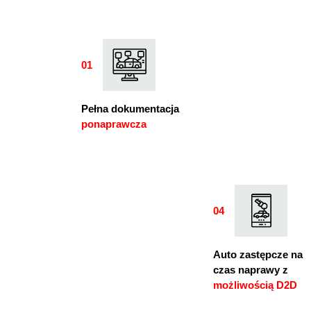
01
01
Pełna dokumentacja
ponaprawcza
04
04
Auto zastępcze na
czas naprawy z
możliwością D2D