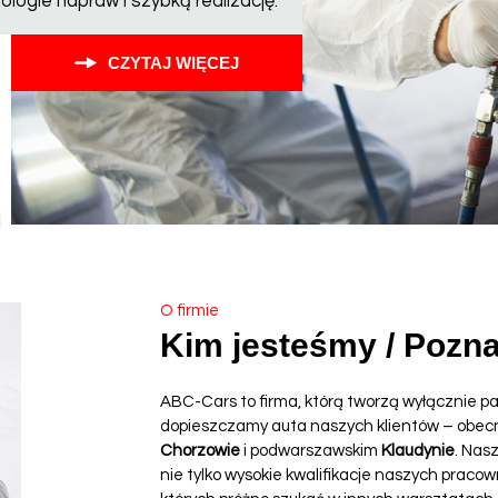
ogie napraw i szybką realizację.
CZYTAJ WIĘCEJ
O firmie
Kim jesteśmy / Pozna
ABC-Cars to firma, którą tworzą wyłącznie pa
dopieszczamy auta naszych klientów – obecni
Chorzowie
i podwarszawskim
Klaudynie
. Nas
nie tylko wysokie kwalifikacje naszych praco