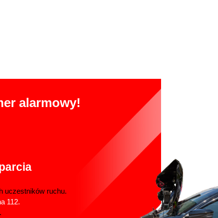
mer alarmowy!
parcia
h uczestników ruchu.
na 112.
.