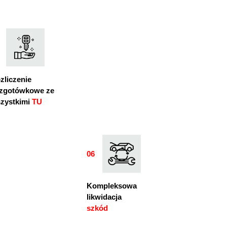
03
zliczenie
zgotówkowe ze
zystkimi
TU
06
06
Kompleksowa
likwidacja
szkód