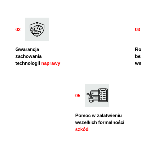
02
03
02
Gwarancja
Ro
zachowania
be
technologii
naprawy
ws
05
05
Pomoc w załatwieniu
wszelkich formalności
szkód