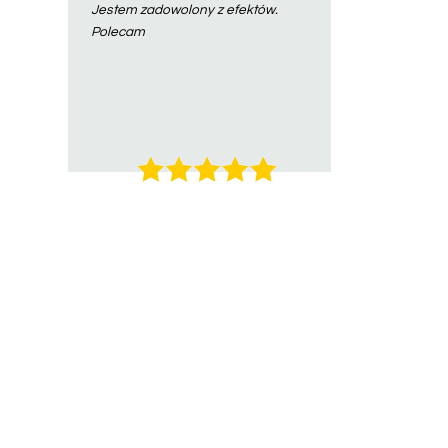
Jestem zadowolony z efektów.
Polecam